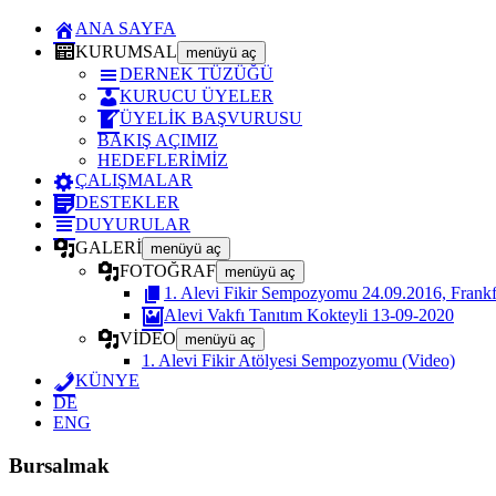
ANA SAYFA
KURUMSAL
menüyü aç
DERNEK TÜZÜĞÜ
KURUCU ÜYELER
ÜYELİK BAŞVURUSU
BAKIŞ AÇIMIZ
HEDEFLERİMİZ
ÇALIŞMALAR
DESTEKLER
DUYURULAR
GALERİ
menüyü aç
FOTOĞRAF
menüyü aç
1. Alevi Fikir Sempozyomu 24.09.2016, Frankf
Alevi Vakfı Tanıtım Kokteyli 13-09-2020
VİDEO
menüyü aç
1. Alevi Fikir Atölyesi Sempozyomu (Video)
KÜNYE
DE
ENG
Bursalmak